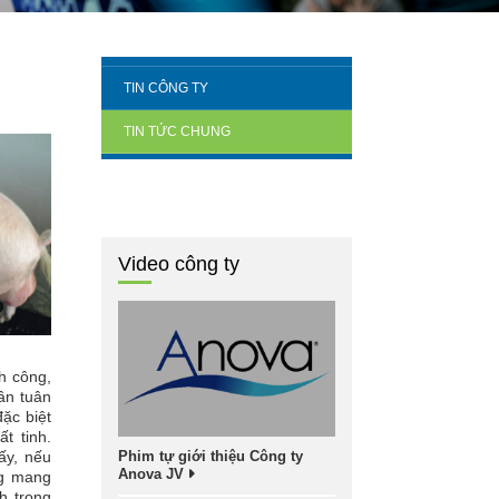
TIN CÔNG TY
TIN TỨC CHUNG
Video công ty
h công,
ần tuân
ặc biệt
t tinh.
ấy, nếu
Phim tự giới thiệu Công ty
Anova JV
ng mang
h trong