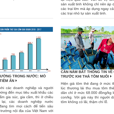
sản xuất tinh không chỉ nên áp 
các trại lớn mà áp dụng ngay cả
các trại nhỏ tự sản xuất tinh.
CẦN NẮM BẮT THÔNG TIN VỀ 
RƯỜNG TRONG NƯỚC: MỎ
TRƯỚC KHI THẢ TÔM NUÔI
TIỀM ẨN
Hiện giá tôm thẻ đang ở mức 
khi các doanh nghiệp và người
lúc thương lái thu mua tôm thẻ
ướng đến mục tiêu xuất khẩu các
dân chỉ ở mức 68.000 đồng/kg l
ẩm gia súc, gia cầm, thì ở chiều
con/kg. Với giá này thì người 
 lại, các doanh nghiệp nước
tôm không có lãi, thậm chí lỗ.
đang tìm mọi cách để tiến sâu
 trường nội địa của Việt Nam với