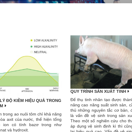
QUY TRÌNH SẢN XUẤT TINH
Để thụ tinh nhân tạo được thàn
LÝ ĐỘ KIỀM HIỆU QUẢ TRONG
nâng cao năng suất sinh sản, c
ÔM
thủ những nguyên tắc cơ bản, đ
m trong ao nuôi tôm chỉ khả năng
là vấn đề vệ sinh trong sản xuấ
hòa axit của nước, thể hiện tổng
Theo một số nghiên cứu cho th
c ion có tính bazơ trong như
áp dụng vệ sinh định kì thì cũ
nat và hydroxit.
lại hiệu quả cao. Vấn đề vệ sin