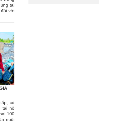
dụng tại
 đối với
GIÁ
thấp, có
 tại hộ
oại 100
dân nuôi