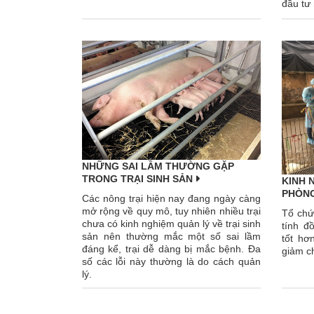
đầu tư
NHỮNG SAI LẦM THƯỜNG GẶP
TRONG TRẠI SINH SẢN
KINH 
PHÒNG
Các nông trại hiện nay đang ngày càng
mở rộng về quy mô, tuy nhiên nhiều trại
Tổ chứ
chưa có kinh nghiệm quản lý về trại sinh
tính đ
sản nên thường mắc một số sai lầm
tốt hơ
đáng kể, trại dễ dàng bị mắc bệnh. Đa
giảm ch
số các lỗi này thường là do cách quản
lý.