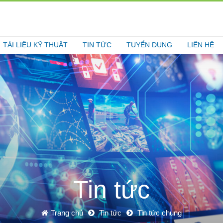
TÀI LIỆU KỸ THUẬT
TIN TỨC
TUYỂN DỤNG
LIÊN HỆ
Tin tức
Trang chủ
Tin tức
Tin tức chung