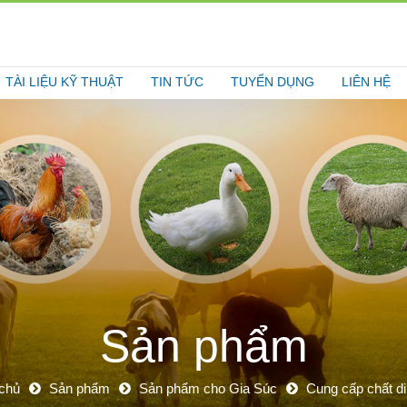
TÀI LIỆU KỸ THUẬT
TIN TỨC
TUYỂN DỤNG
LIÊN HỆ
Sản phẩm
chủ
Sản phẩm
Sản phẩm cho Gia Súc
Cung cấp chất d