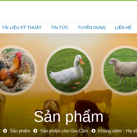
TÀI LIỆU KỸ THUẬT
TIN TỨC
TUYỂN DỤNG
LIÊN HỆ
Sản phẩm
Sản phẩm
Sản phẩm cho Gia Cầm
Kháng viêm - Hạ số