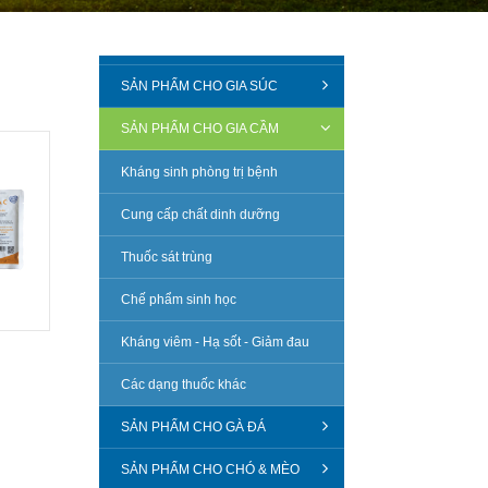
SẢN PHẨM CHO GIA SÚC
SẢN PHẨM CHO GIA CẦM
Kháng sinh phòng trị bệnh
Cung cấp chất dinh dưỡng
Thuốc sát trùng
Chế phẩm sinh học
Kháng viêm - Hạ sốt - Giảm đau
Các dạng thuốc khác
SẢN PHẨM CHO GÀ ĐÁ
SẢN PHẨM CHO CHÓ & MÈO