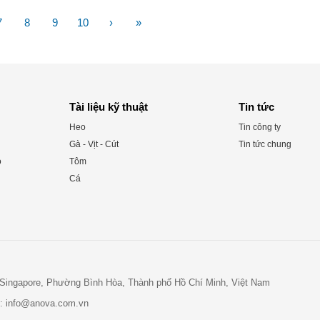
7
8
9
10
›
»
Tài liệu kỹ thuật
Tin tức
Heo
Tin công ty
Gà - Vịt - Cút
Tin tức chung
o
Tôm
Cá
- Singapore, Phường Bình Hòa, Thành phố Hồ Chí Minh, Việt Nam
l:
info@anova.com.vn