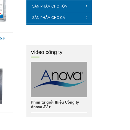
SẢN PHẨM CHO TÔM
SẢN PHẨM CHO CÁ
WSP
Video công ty
Phim tự giới thiệu Công ty
Anova JV