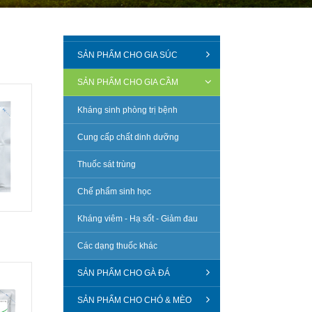
SẢN PHẨM CHO GIA SÚC
SẢN PHẨM CHO GIA CẦM
Kháng sinh phòng trị bệnh
Cung cấp chất dinh dưỡng
Thuốc sát trùng
Chế phẩm sinh học
Kháng viêm - Hạ sốt - Giảm đau
Các dạng thuốc khác
SẢN PHẨM CHO GÀ ĐÁ
SẢN PHẨM CHO CHÓ & MÈO