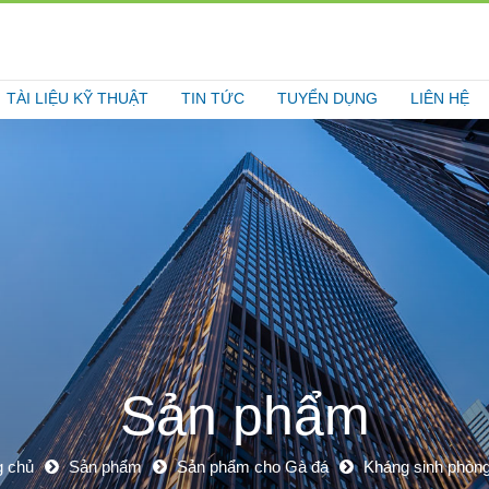
TÀI LIỆU KỸ THUẬT
TIN TỨC
TUYỂN DỤNG
LIÊN HỆ
Sản phẩm
g chủ
Sản phẩm
Sản phẩm cho Gà đá
Kháng sinh phòng 