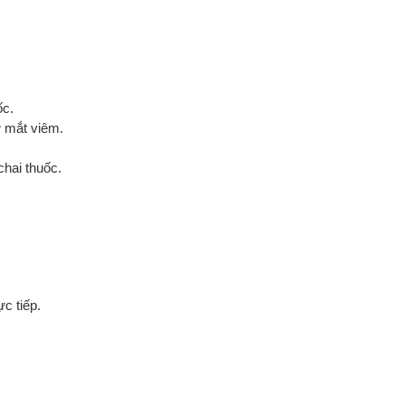
ốc.
ừ mắt viêm.
chai thuốc.
c tiếp.