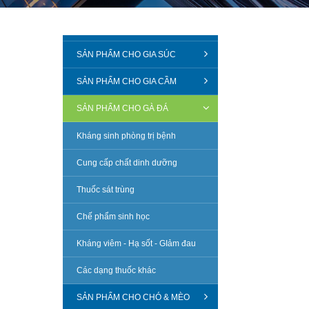
SẢN PHẨM CHO GIA SÚC
SẢN PHẨM CHO GIA CẦM
SẢN PHẨM CHO GÀ ĐÁ
Kháng sinh phòng trị bệnh
Cung cấp chất dinh dưỡng
Thuốc sát trùng
Chế phẩm sinh học
Kháng viêm - Hạ sốt - GIảm đau
Các dạng thuốc khác
SẢN PHẨM CHO CHÓ & MÈO