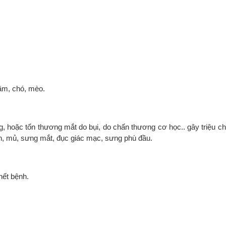
cầm, chó, mèo.
g, hoặc tổn thương mắt do bụi, do chấn thương cơ học.. gây triệu c
n, mủ, sưng mắt, đục giác mạc, sưng phù đầu.
hết bệnh.