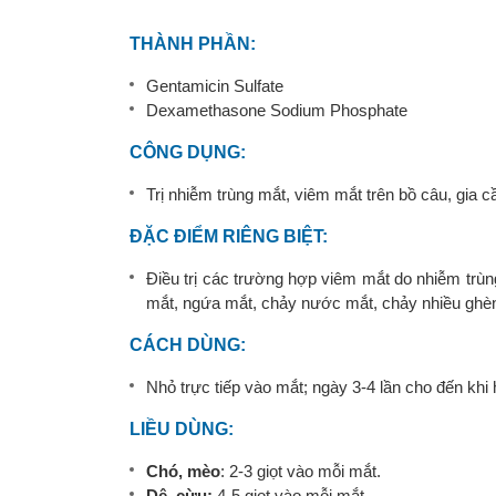
THÀNH PHẦN:
Gentamicin Sulfate
Dexamethasone Sodium Phosphate
CÔNG DỤNG:
Trị nhiễm trùng mắt, viêm mắt trên bồ câu, gia 
ÐẶC ÐIỂM RIÊNG BIỆT:
Điều trị các trường hợp viêm mắt do nhiễm trùn
mắt, ngứa mắt, chảy nước mắt, chảy nhiều ghè
CÁCH DÙNG:
Nhỏ trực tiếp vào mắt; ngày 3-4 lần cho đến khi 
LIỀU DÙNG:
Chó, mèo
: 2-3 giọt vào mỗi mắt.
Dê, cừu:
4-5 giọt vào mỗi mắt.